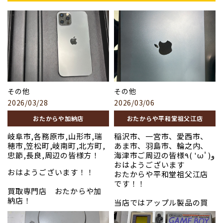
その他
その他
2026/03/28
2026/03/06
おたからや加納店
おたからや平和堂祖父江店
岐阜市,各務原市,山形市,瑞
稲沢市、一宮市、愛西市、
穂市,笠松町,岐南町,北方町,
あま市、羽島市、輪之内、
忠節,長良,周辺の皆様方！
海津市ご周辺の皆様٩( 'ω' )و
おはようございます
おはようございます！！
おたからや平和堂祖父江店
です！！
買取専門店 おたからや加
納店！
当店ではアップル製品の買
取実績が豊富にございます。
当店の査定員スタッフは、
iPhone・iPad・