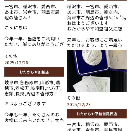
査定し、ご満足いただける
繋ぐことができ、スタッフ一
＃切手
＃コーチ
#切手
一宮市、稲沢市、愛西市、
稲沢市、一宮市、愛西市、
サービスを提供してまいりま
同、大変嬉しく思っておりま
＃羽島市
＃グッチ
#高価買取
あま市、岩倉市、羽島市周
あま市、羽島市、輪之内、
す。
す。 来年も、お客様にとっ
＃稲沢市
＃バカラ
#岐阜市
辺の皆さん！
海津市ご周辺の皆様٩( 'ω' )و
てかけがえのない存在とな
＃高価買取
＃ディオール
#大垣市
おはようございます
買取専門店 おたからや加
れるよう、努めてまいりま
#ロレックス
＃ヴィトン
こんにちは
おたからや平和堂祖父江店
納店！
す。
＃コーチ
================================
＃エルメス
＃グッチ
買取専門店 おたからや禾
＃シャネル
今年一年、当店をご利用い
来年も、お客様にご満足い
営業再開日は１月４日
＃バカラ
森店
＃ロレックス
ただき、誠にありがとうござ
==============================
ただけるよう、より一層心
＃ディオール
=========================
います。 皆様が大切にされ
＃貴金属
を込めて査定させていただ
#貴金属
#ヴィトン
平和堂祖父江店
てきたお品物一点一点に、
＃プラチナ
その他
きますので、どうぞよろしく
#プラチナ
============================
2F エスカレーター横すぐ
それぞれの思い出やストー
＃ブランド品
お願いいたします。
2025/12/26
#ブランド品
リーがあり、それを私たちに
＃ロレックス
皆様にとって、笑顔あふれる
平和堂尾西店 出入り口左
#時計
お任せいただけたこと、心よ
#バレンシアガ
おたからや加納店
素敵な年末年始となります
#金
り感謝申し上げます。
＃コーチ
ように。
#おたからや
岐阜市,各務原市,山形市,瑞
お客様の「ありがとう」の
＃グッチ
#骨董品
穂市,笠松町,岐南町,北方町,
お言葉や、お品物への愛情
＃バカラ
営業再開日は１月4日
#切手
忠節,長良,周辺の皆様方！
に触れるたびに、私たちも
＃ディオール
#高価買取
その他
温かい気持ちになります。こ
＃貴金属
＃フェラガモ
#岐阜市
おはようございます
2025/12/23
の一年、本当にありがとう
＃プラチナ
＃金
#大垣市
ございました。
＃ブランド品
＃岐阜市
おたからや平和堂尾西店
今年も一年、たくさんのお
＃時計
＃おたからや
=========================
客様にご来店いただき、本当
営業再開日は１月４日
＃金
＃骨董品
買取専門店 おたからや禾
一宮市、稲沢市、愛西市、
にありがとうございまし
＃稲沢市
＃切手
森店
あま市、岩倉市、羽島市周