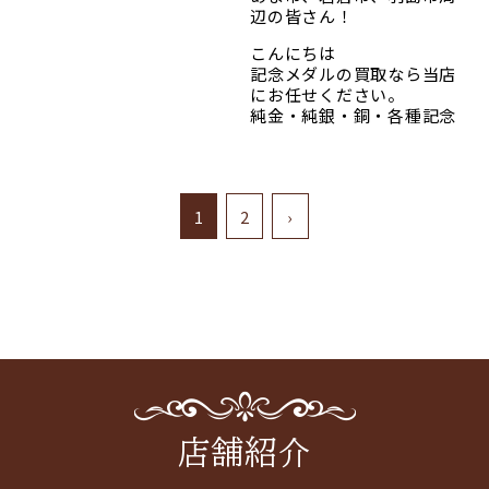
た！皆様の大切なお品物を
＃貴金属
＃おたからや
＃高価買取
辺の皆さん！
次へと繋ぐお手伝いができ、
＃プラチナ
＃骨董品
スタッフ一同、心より感謝
===============================
＃ブランド品
＃切手
こんにちは
申し上げます。
＃時計
＃羽島市
記念メダルの買取なら当店
買取専門店 おたからや 加納
思わぬお宝との出会いや、
＃金
＃高価買取
にお任せください。
店
お客様との温かい会話は、
＃一宮市
＃バレンシアガ
純金・純銀・銅・各種記念
私たちにとって大きな喜びで
＃おたからや
＃コーチ
メダルを幅広く買取してい
あり、忘れられない思い出と
＃骨董品
＃グッチ
ます。
なりました。
＃切手
＃バカラ
ケースなし・変色・キズあり
＃羽島市
＃ディオール
でも査定可能です。
営業再開日は1月4日
＃稲沢市
＃ヴィトン
1
2
›
価値があるかわからな
＃高価買取
＃エルメス
い、、、というお品物も是
買取専門店 おたからや加
#ロレックス
＃シャネル
非お持ち込みください。
納店！
＃コーチ
＃ロレックス
明日は、クリスマスイブ。
＃グッチ
=========================
不必要になったお品物を換
＃バカラ
平和堂祖父江店
金して、クリスマスパーティ
＃ディオール
2F エスカレーター横すぐ
ーのケーキに変身させませ
==============================
#ヴィトン
んか？
＃貴金属
============================
お写真は先日買い取らせて
＃プラチナ
いただいたお品になりま
＃ブランド品
平和堂尾西店 出入り口左
す！
＃ロレックス
店舗紹介
#バレンシアガ
「記念メダル」
＃コーチ