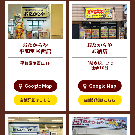
＃グッチ
写真以外のお品も高価買取
＃バカラ
しております！
＃ディオール
＃フェラガモ
ぜひお気軽にお声をおかけ
＃金
ください！！
＃岐阜市
＃おたからや
＃貴金属
＃骨董品
＃プラチナ
おたからや
おたからや
＃切手
＃ブランド品
平和堂尾西店
加納店
＃高価買取
＃時計
＃金
===============================
平和堂尾西店1F
「岐阜駅」より
＃一宮市
徒歩10分
＃おたからや
買取専門店 おたからや 加納
＃骨董品
店
＃切手
Google Map
Google Map
＃羽島市
＃稲沢市
店舗詳細はこちら
店舗詳細はこちら
＃高価買取
#ロレックス
＃コーチ
＃グッチ
＃バカラ
＃ディオール