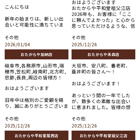
＃シャネル
#岐阜市
＃切手
おはようございます
#プラチナ
当店では、人気ブランド品
＃ロレックス
こんにちは
#大垣市
＃羽島市
おたからや平和堂祖父江店
#ブランド品
を地域トップクラスの高価
============================
＃高価買取
2026年も、お客様に「ここ
#時計
買取でお迎えしています！
=========================
平和堂祖父江店
新年の始まりは、新しい出
＃バレンシアガ
に頼んでよかった」と心から
#金
是非一度ご来店よろしくお
買取専門店 おたからや禾
2F エスカレーター横すぐ
会いと可能性に満ちていま
＃コーチ
思っていただけるような、信
#おたからや
願いいたします。
森店
す。 ご自宅に眠っているお
＃グッチ
頼されるお店を目指して精
#骨董品
品物が、どなたかの宝物へと
＃バカラ
その他
その他
進いたします。 お品物への
#切手
お写真は先日買取させてい
変わるお手伝いをさせてい
＃ディオール
想いも大切に、一点一点、
2026/01/04
2025/12/26
#高価買取
ただいたお品になります。
ただけたら幸いです。 経験
＃ヴィトン
真心を込めて査定させてい
#岐阜市
豊富な鑑定士が、お客様の
おたからや加納店
おたからや禾森店
＃エルメス
ただきますので、 どうぞお
#大垣市
「釣り具」
ご不要になったお品物を一
＃シャネル
気軽にご相談ください。
岐阜市,各務原市,山形市,瑞
大垣市、安八町、養老町、
つ一つ丁寧に拝見させてい
＃ロレックス
=========================
上記以外のお品も高価買取
穂市,笠松町,岐南町,北方町,
垂井町の皆さん〜！
ただきます。 どんなお品物
============================
＃貴金属
買取専門店 おたからや禾
させていただきます！
忠節,長良,周辺の皆様方！
でも、まずはお気軽にご相
平和堂祖父江店
＃プラチナ
森店
おはようございます！
談ください。
2F エスカレーター横すぐ
＃ブランド品
どうぞご来店をお待ちして
おはようございます
＃時計
おります〜٩( ᐛ )و
あっという間の一年でした
＃貴金属
＃金
旧年中は格別のご愛顧を賜
が、数多くの素敵な出会い
＃プラチナ
＃稲沢市
#貴金属
り、誠にありがとうございま
に恵まれました。皆様の想
＃ブランド品
＃おたからや
#プラチナ
した。 皆様にとって輝かし
いが詰まったお品物を拝見す
＃時計
＃骨董品
#ブランド品
い一年となりますよう、心
その他
その他
るたび、私たちも新しい発
＃金
＃切手
#時計
よりお祈り申し上げます。
見や感動をいただいており
＃一宮市
2025/12/26
2025/12/26
＃羽島市
#金
買取専門店として、今年もお
ます。
＃おたからや
＃高価買取
#おたからや
客様の大切な品物を丁寧に
おたからや平和堂尾西店
おたからや平和堂祖父江店
お客様と、お品物とのご縁を
＃骨董品
＃バレンシアガ
#骨董品