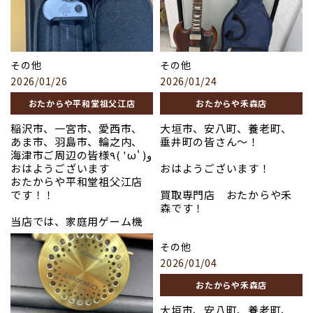
イからゲームボーイカラ
＃プラチナ
じめ、PS4・PS3などの旧型
い！
ー、ゲームボーイアドバン
＃ブランド品
モデルまで、
スまで、
＃ロレックス
状態や付属品の有無を問わ
＃貴金属
幅広い世代のゲームボーイ
#バレンシアガ
ず
適正価格で査定・買取
し
＃プラチナ
本体や周辺機器を買取して
＃コーチ
ています。
＃ブランド品
その他
その他
おります。
＃グッチ
レイステーションは、モデ
＃時計
2026/01/26
2026/01/24
動作不良や付属品が揃ってい
＃バカラ
ルや状態、付属品の有無に
＃金
ないものでも、
市場価値や
＃ディオール
より買取価格が異なります。
＃稲沢市
おたからや平和堂祖父江店
おたからや禾森店
希少性に基づき適正価格で
＃フェラガモ
当店では、最新機種から旧
＃おたからや
査定
いたします。
＃金
型モデルまで丁寧に査定
＃骨董品
稲沢市、一宮市、愛西市、
大垣市、安八町、養老町、
＃岐阜市
し、高価買取を行っておりま
＃切手
あま市、羽島市、輪之内、
垂井町の皆さん〜！
お写真は先日買い取らせて
＃おたからや
す。
＃羽島市
海津市ご周辺の皆様٩( 'ω' )و
いただいたお品になりま
＃骨董品
ぜひ一度ご自宅に眠っている
＃高価買取
おはようございます
おはようございます！
す！
＃切手
ゲーム機などがありました
＃バレンシアガ
おたからや平和堂祖父江店
＃高価買取
ら、お持ち込みください。
＃コーチ
です！！
買取専門店 おたからや禾
お写真は先日買取させてい
＃グッチ
森です！
「ゲーム機」
===============================
ただきましたお品になりま
＃バカラ
当店では、家庭用ゲーム機
す。
＃ディオール
や携帯型ゲーム機、周辺機
買取専門店 おたからや 加納
写真以外のお品も高価買取
使わなくなったギターはご
その他
＃ヴィトン
器まで、幅広く買取を行って
店
しております！
ざいませんか？
＃エルメス
おります。
2026/01/04
アコースティックギター、エ
「ゲーム機」
＃シャネル
最新モデルから旧型モデル
ぜひお気軽にお声をおかけ
レキギター、クラシックギ
おたからや禾森店
＃ロレックス
まで、動作に問題があるもの
ください！！
ター、ベースギターまで、
写真以外のブランド品、貴
=========================
や付属品が揃っていないもの
大垣市、安八町、養老町、
当店では
幅広いギターを高
金属、骨董品など高価買取