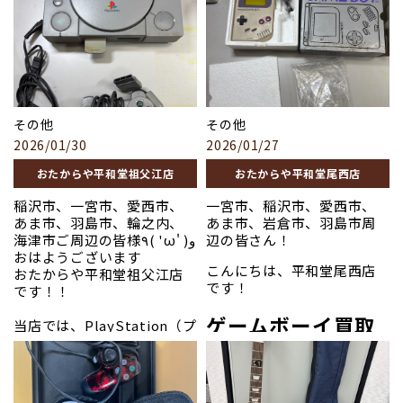
iPhoneをはじめとするスマ
MacBook・Apple Watchな
ートフォンに関する知識と
ど、幅広いApple製品を高価
査定経験が豊富です。
一点一
買取しております。
点丁寧に査定
し、機種や状
態、付属品の有無まで正確
最新モデルから旧モデルま
に確認。大切な端末も安心
で対応可能。市場相場をも
してお任せいただけます。
とに、機種・容量・状態・
その他
その他
付属品の有無を確認し、適
査定無料・現金化。まずは
2026/01/30
2026/01/27
正価格をご提示いたします。
お気軽にご相談ください。
査定は無料、1点からでも歓
お写真は先日買取させてい
おたからや平和堂祖父江店
おたからや平和堂尾西店
迎です。
ただいたお品になります！
稲沢市、一宮市、愛西市、
一宮市、稲沢市、愛西市、
あま市、羽島市、輪之内、
あま市、岩倉市、羽島市周
「iPhone」
お写真は先日買取させてい
海津市ご周辺の皆様٩( 'ω' )و
辺の皆さん！
ただきましたお品になりま
おはようございます
お写真以外のブランド、貴金
す。
こんにちは、平和堂尾西店
おたからや平和堂祖父江店
属、骨董品も高価買取して
です！
です！！
います！
「パソコン」
ゲームボーイ買取
当店では、PlayStation（プ
皆様のご来店を心からお待
写真以外のブランド品、貴
レステ）シリーズのゲーム機
ちしております〜！
実績
金属、骨董品など高価買取
本体・周辺機器・ソフトを
させていただきます！
==============================
幅広く買取しております。
当店では、初代ゲームボー
＃貴金属
PlayStation5（PS5）をは
ぜひお気軽にご来店くださ