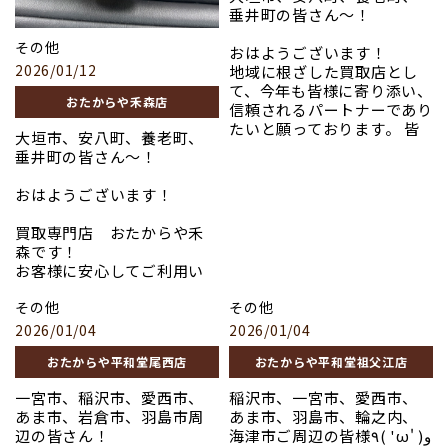
平和堂祖父江店
でも、
適正価格で査定・買
＃貴金属
垂井町の皆さん〜！
価買取
しております。
させていただきます！
2F エスカレーター横すぐ
取
しております。
＃プラチナ
お写真は先日買取させてい
＃ブランド品
その他
趣味で使わなくなったギタ
おはようございます！
ぜひお気軽にご来店くださ
ただきましたお品になりま
＃時計
ーや、買い替えを検討して
2026/01/12
地域に根ざした買取店とし
い！
す。
＃金
いる方も、
て、今年も皆様に寄り添い、
＃一宮市
おたからや禾森店
価値が下がる前の売却がお
＃貴金属
信頼されるパートナーであり
＃おたからや
すすめです。
＃プラチナ
たいと願っております。 皆
「ゲーム機」
＃骨董品
大垣市、安八町、養老町、
＃ブランド品
様にとって、今年一年が幸多
＃切手
垂井町の皆さん〜！
是非一度ご来店よろしくお
＃時計
き素晴らしい年となります
写真以外のブランド品、貴
＃羽島市
願いいたします。
＃金
よう、心よりお祈り申し上
金属、骨董品など高価買取
＃稲沢市
おはようございます！
＃稲沢市
げます。 本年もどうぞよろ
させていただきます！
＃高価買取
お写真は先日買取させてい
＃おたからや
しくお願い申し上げます。
#ロレックス
買取専門店 おたからや禾
ただいたお品になります。
＃骨董品
ぜひお気軽にご来店くださ
＃コーチ
森です！
＃切手
い！
＃グッチ
お客様に安心してご利用い
＃羽島市
#貴金属
＃バカラ
ただくため、透明性の高い
「楽器」
＃高価買取
#プラチナ
＃貴金属
その他
その他
＃ディオール
査定と丁寧な説明を心がけ
＃バレンシアガ
#ブランド品
＃プラチナ
#ヴィトン
ています。査定額にご納得い
2026/01/04
2026/01/04
上記以外のお品も高価買取
＃コーチ
#時計
＃ブランド品
=========================
ただけない場合は、無理に
させていただきます！
＃グッチ
#金
＃時計
おたからや平和堂尾西店
おたからや平和堂祖父江店
売却を勧めることはござい
＃バカラ
#おたからや
＃金
平和堂尾西店 出入り口左
ません。お客様の疑問や不
どうぞご来店をお待ちして
＃ディオール
#骨董品
＃稲沢市
一宮市、稲沢市、愛西市、
稲沢市、一宮市、愛西市、
安を解消し、気持ちの良い
おります〜٩( ᐛ )و
＃ヴィトン
#切手
＃おたからや
あま市、岩倉市、羽島市周
あま市、羽島市、輪之内、
お取引ができるよう努めま
＃エルメス
#高価買取
＃骨董品
辺の皆さん！
海津市ご周辺の皆様٩( 'ω' )و
#貴金属
す。