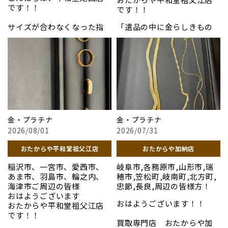
#大垣市
いただいたお品になりま
「セイコー」
です！！
森店
です！！
す！
================================
上記以外のお品も高価買取
サイズが合わなくなった指
「遺品の中に金らしきもの
買取専門店 おたからやイ
「セイコー」
させていただきます！
輪や、使わなくなったプラ
があるけれど価値が分から
オンタウン養老
チナ製品など、ご自宅に眠る
ない」「老後に向けてコレ
写真以外のお品も高価買取
どうぞご来店をお待ちして
貴金属をお持ちください。
クションを整理したい」な
しております！
おります〜٩( ᐛ )و
豊富な知識を持つスタッフ
どのお悩みはありません
が一点ずつ真心を込めて拝
か？当店では、お品物の価
#貴金属
ぜひお気軽にお声をおかけ
見し、その日の最高水準の
値を正しく見極めるスタッ
#プラチナ
ください！！
相場でお買い取りいたしま
フが、一つひとつ丁寧に拝見
#ブランド品
す。手数料や査定料などの費
し、現在の価値を分かりや
＃貴金属
#時計
用は一切かかりません。1点
すくお伝えいたします。本物
＃プラチナ
金・プラチナ
金・プラチナ
#金
のみのお持ち込みも大歓迎
かどうか分からないお品物
＃ブランド品
#おたからや
2026/08/01
2026/07/31
です。地域に根ざした安心の
も、仕分けから喜んで承りま
＃時計
#骨董品
店舗で、皆様のご来店を心よ
す。無理に売却を勧めること
＃金
#切手
おたからや平和堂祖父江店
おたからや加納店
りお待ちしております。まず
はございませんので、ご家族
＃一宮市
#高価買取
はお気軽にお見積もりから
の皆様で納得のいく品物の
＃おたからや
稲沢市、一宮市、愛西市、
岐阜市,各務原市,山形市,瑞
#岐阜市
どうぞ。
整理として、まずは無料の見
＃骨董品
あま市、羽島市、輪之内、
穂市,笠松町,岐南町,北方町,
#大垣市
積もりをご活用ください。
＃切手
海津市ご周辺の皆様
忠節,長良,周辺の皆様方！
お写真は先日買い取らせて
お写真は先日買取させてい
================================
＃羽島市
おはようございます
いただいたお品になりま
ただきましたお品になりま
おはようございます！！
買取専門店 おたからや禾
＃稲沢市
おたからや平和堂祖父江店
す！
す。
森店
＃高価買取
です！！
買取専門店 おたからや加
#ロレックス