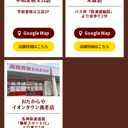
＃エルメス
平和堂祖父江店
禾森店
＃シャネル
買取専門店 おたからや 加納
＃ロレックス
平和堂祖父江店2F
バス停「西濃運輸前」
店
より徒歩で2分
============================
平和堂祖父江店
2F エスカレーター横すぐ
Google Map
Google Map
店舗詳細はこちら
店舗詳細はこちら
おたからや
イオンタウン養老店
名神高速道路
「養老スマートIC」
より車で7分