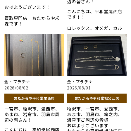
辺の皆さん！
#大垣市
ださい。
ち寄りください。
＃ディオール
おはようございます！
＃フェラガモ
こんにちは、平和堂尾西店
=========================
お写真は先日買取させてい
「時計」
＃金
です！！
買取専門店 おたからやイ
買取専門店 おたからや禾
ただいたお品になります。
＃岐阜市
オンタウン養老
森です！
上記以外のお品も高価買取
＃おたからや
ロレックス、オメガ、カル
「貴金属」
させていただきます！
＃骨董品
ティエをはじめとするブラン
「動かなくなってしまった」
＃切手
ド時計は、現在世界的に需
「ガラスに傷がある」「ベ
上記以外のお品も高価買取
どうぞご来店をお待ちして
＃高価買取
要が高まっています。当店で
ルトがちぎれた」そんな状
させていただきます！
おります〜٩( ᐛ )و
は、時計の歴史や市場価値
態の時計でも、諦めて処分
===============================
を深く理解した専門スタッ
してしまうのはもったいあ
#貴金属
どうぞご来店をお待ちして
フが、お客様の愛機を一点
りません！ロレックスなど
買取専門店 おたからや 加納
#プラチナ
おります
ずつ丁寧に拝見いたします。
の高級時計は、壊れていても
店
#ブランド品
外箱や保証書、余りコマな
部品としての価値や修理し
#貴金属
#時計
どの付属品がなくても大歓迎
て再販できるルートがある
金・プラチナ
金・プラチナ
#プラチナ
#金
です。これまでの市場データ
ため、思わぬ高値がつくケ
#ブランド品
#おたからや
2026/08/02
2026/08/01
に基づき、その時の最高水準
ースが多々あります。知識豊
#時計
#骨董品
の価格をご提示いたします。
富なスタッフが、状態の善
#金
#切手
おたからや平和堂尾西店
おたからや平和堂祖父江店
思い出の詰まった大切な時計
し悪しに関わらず真摯に拝
#おたからや
#高価買取
だからこそ、安心の無料見
見いたします。査定料や手数
一宮市、稲沢市、愛西市、
稲沢市、一宮市、愛西市、
#骨董品
#岐阜市
積もりでその価値を確かめ
料は一切かかりません。ま
あま市、岩倉市、羽島市周
あま市、羽島市、輪之内、
#切手
#大垣市
てみませんか？
ずはいくらになるか、お気
辺の皆さん！
海津市ご周辺の皆様
#高価買取
軽にお確かめください。
=========================
おはようございます
#岐阜市
お写真は先日買い取らせて
こんにちは、平和堂尾西店
買取専門店 おたからや禾
おたからや平和堂祖父江店