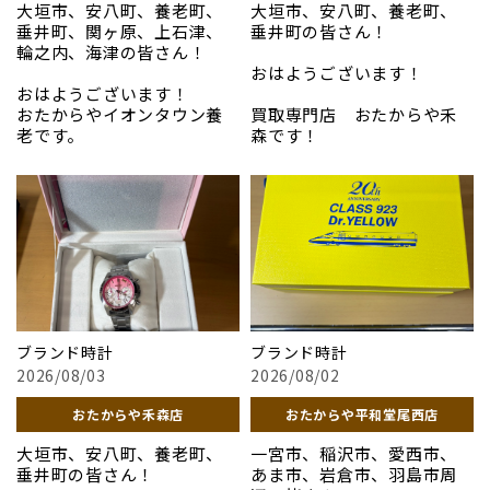
店舗で、皆様のご来店を心よ
＃グッチ
買取専門店 おたからや禾
＃おたからや
大垣市、安八町、養老町、
大垣市、安八町、養老町、
価格をご提示いたします。ク
りお待ちしております。
＃バカラ
森店
＃骨董品
垂井町、関ヶ原、上石津、
垂井町の皆さん！
ローゼットに眠っているお品
＃ディオール
＃切手
輪之内、海津の皆さん！
物があれば、まずは安心の
お写真は先日買取させてい
＃フェラガモ
＃羽島市
おはようございます！
無料見積もりをお試しくだ
ただいたお品になります。
＃金
＃高価買取
おはようございます！
さい。
＃岐阜市
＃バレンシアガ
おたからやイオンタウン養
買取専門店 おたからや禾
「貴金属」
＃おたからや
＃コーチ
老です。
森です！
「ディオール」
＃骨董品
＃グッチ
上記以外のお品も高価買取
＃切手
＃バカラ
「昔集めていた腕時計がた
当店では高級ブランドだけ
お写真以外のブランド、貴金
させていただきます！
＃高価買取
＃ディオール
くさんあるけれど、もう使わ
でなく、セイコーやシチズ
属、骨董品も高価買取して
＃ヴィトン
ない」「遺品整理で出てき
ンといった国産時計、G-
います！
=========================
どうぞご来店をお待ちして
＃エルメス
た時計の価値を知りたい」
SHOCKなどのカジュアルウ
おります
＃シャネル
そんな時は当店にお任せく
ォッチ、さらには昔のアンテ
皆様のご来店を心からお待
買取専門店 おたからや 加納
＃ロレックス
ださい。ブランドや年代が
ィーク時計まで幅広くお買
ちしております〜！
店
#貴金属
============================
分からないお品物も、確か
い取りしております。「古い
#プラチナ
平和堂祖父江店
な目を持つスタッフが一点
けれど価値があるのか
==============================
#ブランド品
2F エスカレーター横すぐ
ずつ丁寧に拝見し、現在の
な？」「コレクションを整
＃貴金属
ブランド時計
ブランド時計
#時計
価値を分かりやすくお伝え
理したい」という時はぜひ
＃プラチナ
#金
2026/08/03
2026/08/02
いたします。無理に売却を勧
当店へ。時計が好きな専門
＃ブランド品
#おたからや
めることはございませんの
スタッフが、その価値を見
＃ロレックス
#骨董品
おたからや禾森店
おたからや平和堂尾西店
で、ご家族で相談しながら決
落とさずにしっかりと見極
#バレンシアガ
#切手
めていただけます。まずは品
めます。1点からでも喜んで
＃コーチ
大垣市、安八町、養老町、
一宮市、稲沢市、愛西市、
#高価買取
物の仕分け感覚で、安心の無
拝見しますので、お買い物つ
＃グッチ
垂井町の皆さん！
あま市、岩倉市、羽島市周
#岐阜市
料見積もりをぜひご活用く
いでにどうぞお気軽にお立
＃バカラ