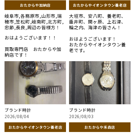
ものの価値を見落とさずに
ノーブランドか分からないお
ご来店も大歓迎です。 お近
＃金
＃金
おたからや加納店
おたからやイオンタウン養老店
しっかりと拝見いたします。
品物の仕分けも大歓迎です。
くのおたからや（平和堂尾
＃一宮市
＃稲沢市
他店で断られてしまったお品
お買い物ついでに、どうぞ
西店、加納店、平和堂祖父
＃おたからや
＃おたからや
岐阜市,各務原市,山形市,瑞
大垣市、安八町、養老町、
物でも喜んで承ります。査定
カフェ感覚でお気軽にお立
江店、禾森店、イオンタウ
＃骨董品
＃骨董品
穂市,笠松町,岐南町,北方町,
垂井町、関ヶ原、上石津、
料や手数料は一切かかりま
ち寄りください。
ン養老店など）へ、ぜひお
＃切手
＃切手
忠節,長良,周辺の皆様方！
輪之内、海津の皆さん！
せん。捨てる前にぜひ一度
お写真は先日買取させてい
気軽にご相談ください。皆
＃羽島市
＃羽島市
お持ち込みください。
ただきましたお品になりま
様のご来店を心よりお待ち
おはようございます！！
＃稲沢市
＃高価買取
おはようございます！
す。
しております！
＃高価買取
＃バレンシアガ
おたからやイオンタウン養
「財布」
買取専門店 おたからや加
#ロレックス
＃コーチ
老です。
「ヴィトン」
納店です！
＃コーチ
＃グッチ
お写真以外のブランド、貴金
＃グッチ
＃バカラ
デザインの好みが変わった
属、骨董品も高価買取して
#貴金属
写真以外のブランド品、貴
ルイヴィトン、シャネル、エ
＃バカラ
＃ディオール
り、使う機会が減ってしまっ
います！
#プラチナ
金属、骨董品など高価買取
ルメス、グッチなどのブラ
＃ディオール
＃ヴィトン
たりした腕時計はございま
#ブランド品
させていただきます！
ンド品は、中古市場でも常
#ヴィトン
＃エルメス
せんか？当店では、時計の
皆様のご来店を心からお待
#時計
に高い需要があります。当店
============================
＃シャネル
専門知識を持つスタッフが
ちしております〜！
#金
ぜひお気軽にご来店くださ
では、流行の移り変わりや
＃ロレックス
真心を込めて拝見し、現在
#おたからや
い！
世界的な相場を熟知した専
平和堂尾西店 出入り口左
=========================
の市場相場に基づいた適正
=========================
#骨董品
門スタッフが、お客様の愛
平和堂祖父江店
な高価買取を実施しており
＃貴金属
＃貴金属
#切手
用品を一点ずつ丁寧に拝見
2F エスカレーター横すぐ
ます。手数料や相談料などの
＃プラチナ
＃プラチナ
#高価買取
ブランド時計
ブランド時計
いたします。新作はもちろ
費用は一切かかりません。
＃ブランド品
＃ブランド品
#岐阜市
2026/08/04
2026/08/03
ん、何年も前に購入された
動かない時計や、箱がない
＃ロレックス
＃時計
#大垣市
定番モデルも大歓迎です。こ
本体のみのお持ち込みも大
#バレンシアガ
＃金
おたからやイオンタウン養老店
おたからや禾森店
れまでの膨大なデータをも
歓迎です。地域密着の安心な
＃コーチ
================================
＃稲沢市
とに、その時の最高水準の