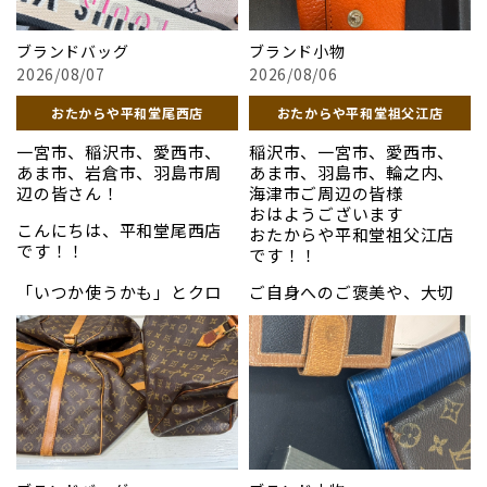
ことでも知られています。
しております。手数料や相談
料などの費用は一切かかり
「昔買って最近使っていない
ブランドバッグ
ブランド小物
ません。箱や袋がない本体
ロレックスがある」「買い
2026/08/07
2026/08/06
のみのお持ち込みも大歓迎
替えを検討している」とい
です。地域に根ざした安心の
う方は、
実は今が大きなチ
おたからや平和堂尾西店
おたからや平和堂祖父江店
店舗で、皆様のご来店を心よ
ャンスです！
今回は、ロレ
りお待ちしております。
ックスの市場価値が高騰し
一宮市、稲沢市、愛西市、
稲沢市、一宮市、愛西市、
ている理由と、少しでも高く
あま市、岩倉市、羽島市周
あま市、羽島市、輪之内、
お写真は先日買い取らせて
売るための査定のポイント
辺の皆さん！
海津市ご周辺の皆様
いただいたお品になりま
をプロの目線から解説しま
おはようございます
す！
こんにちは、平和堂尾西店
す。
おたからや平和堂祖父江店
です！！
です！！
「ヴィトン」
「いつか使うかも」とクロ
ご自身へのご褒美や、大切
写真以外のお品も高価買取
ーゼットにしまい込んだま
な方からの贈り物など、ブラ
### なぜ今、ロレック
しております！
まのバッグや財布はありま
ンド品にはそれぞれのスト
スが高値で売れるの
せんか？ブランド品は保管
ーリーがあります。だからこ
か？
ぜひお気軽にお声をおかけ
しているだけでも経年劣化
そ当店では、お客様の目の
ください！！
が進んでしまうため、使わな
前でお品物をお預かりし、
ロレックスの買取相場がこ
いと思ったら早めに手放す
状態や現在の市場価値を分
＃貴金属
こ数年、高水準を維持して
のが高く売るコツです。当店
かりやすく説明しながら丁
＃プラチナ
いるのには明確な理由があ
では、確かな目を持つスタ
寧にお調べいたします。不当
＃ブランド品
ります。
ッフが現在の価値をスピー
に安く買い叩いたり、不透明