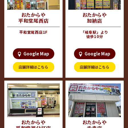
＃ディオール
＃ディオール
います！
金属、骨董品など高価買取
#ヴィトン
＃ヴィトン
させていただきます！
============================
＃エルメス
皆様のご来店を心からお待
おたからや
おたからや
＃シャネル
ちしております〜！
ぜひお気軽にご来店くださ
平和堂尾西店
加納店
平和堂尾西店 出入り口左
＃ロレックス
い！
=========================
=========================
平和堂尾西店1F
「岐阜駅」より
平和堂祖父江店
＃貴金属
＃貴金属
徒歩10分
2F エスカレーター横すぐ
＃プラチナ
＃プラチナ
＃ブランド品
＃ブランド品
＃ロレックス
＃時計
Google Map
Google Map
#バレンシアガ
＃金
＃コーチ
＃稲沢市
店舗詳細はこちら
店舗詳細はこちら
＃グッチ
＃おたからや
＃バカラ
＃骨董品
＃ディオール
＃切手
＃フェラガモ
＃羽島市
＃金
＃高価買取
＃岐阜市
＃バレンシアガ
＃おたからや
＃コーチ
＃骨董品
＃グッチ
＃切手
＃バカラ
＃高価買取
＃ディオール
おたからや
おたからや
＃ヴィトン
=========================