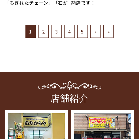
「貴金属」
「貴金属」
「ちぎれたチェーン」「石が
納店です！
＃コーチ
取れたリング」「刻印が消
＃グッチ
写真以外のお品も高価買取
写真以外のブランド品、貴
引き出しの奥に眠ったまま
えかかっている」そんな状態
＃バカラ
しております！
金属、骨董品など高価買取
の古い指輪や、デザインが
でも諦めないでください。
＃ディオール
させていただきます！
合わなくなったネックレス
金・プラチナ・ホワイトゴ
#ヴィトン
ぜひお気軽にお声をおかけ
はありませんか？傷だらけ
1
2
3
4
5
›
»
ールドなどの製品であれ
=========================
ください！！
ぜひお気軽にご来店くださ
でも、変色していても、金や
ば、どんな状態でも価値を
い！
プラチナの価値は変わりま
平和堂尾西店 出入り口左
見落とさずにお買い取りい
＃貴金属
せん。当店は、初めての方
たします。素材の価値をしっ
＃プラチナ
＃貴金属
でもカフェのように気軽に
かりと見極めるスタッフが
＃ブランド品
＃プラチナ
入りやすい、明るいお店づ
拝見しますので、他店で断ら
＃時計
＃ブランド品
くりを心掛けています。確か
れたお品物も大歓迎です。手
＃金
＃時計
な目を持つスタッフが一点
数料はすべて無料。捨てる前
＃一宮市
＃金
ずつ丁寧に拝見し、分かり
に一度、当店の無料見積も
＃おたからや
＃稲沢市
やすくご説明いたします。査
りでその価値を確かめてみ
＃骨董品
＃おたからや
定はすべて無料ですので、お
ませんか？
＃切手
＃骨董品
買い物や散歩のついでに、
店舗紹介
＃羽島市
＃切手
どうぞ安心してお立ち寄り
お写真は先日買取させてい
＃稲沢市
＃羽島市
ください。
ただきましたお品になりま
＃高価買取
＃高価買取
す。
#ロレックス
＃バレンシアガ
「貴金属」
＃コーチ
＃コーチ
「貴金属」
＃グッチ
＃グッチ
お写真以外のブランド、貴金
＃バカラ
＃バカラ
属、骨董品も高価買取して
写真以外のブランド品、貴