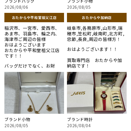
＃時計
ブランドバッグ
ブランド小物
ディーに見極めます。無理な
な手数料を引いたりするこ
世界的な需要過多と深刻な
＃金
2026/08/06
2026/08/05
売却の引き止めは一切ござ
とは絶対にございません。
品薄
ロレックスはクオリテ
＃一宮市
いませんので、「まずは金額
価格の理由にもしっかりご
ィを維持するため生産数を
＃おたからや
おたからや平和堂祖父江店
おたからや加納店
だけ知りたい」という方も
納得いただいた上でお取引
限定しており、正規店であっ
＃骨董品
大歓迎です。お部屋の片付け
をいたします。初めての方
てもお目当てのモデル（特に
＃切手
稲沢市、一宮市、愛西市、
岐阜市,各務原市,山形市,瑞
感覚で、当店の無料見積もり
も、どうぞ安心してお気軽
デイトナやサブマリーナー
＃羽島市
あま市、羽島市、輪之内、
穂市,笠松町,岐南町,北方町,
をご活用ください。
にご利用ください
などのスポーツモデル）を
＃稲沢市
海津市ご周辺の皆様
忠節,長良,周辺の皆様方！
お写真は先日買取させてい
すぐに購入することは極め
＃高価買取
おはようございます
お写真は先日買い取らせて
ただきましたお品になりま
おはようございます！！
て困難です。そのため、中古
#ロレックス
おたからや平和堂祖父江店
いただいたお品になりま
す。
市場への需要が爆発的に高
＃コーチ
です！！
す！
買取専門店 おたからや加
まっています。
＃グッチ
「エルメス」
バッグだけでなく、お財
納店です！
為替（円安）の影響
海外ブ
＃バカラ
「ヴィトン」
布、アクセサリー、お洋服や
ランドであるロレックス
＃ディオール
写真以外のブランド品、貴
「内側がボロボロ剥がれて
靴まで、ブランド品なら幅広
は、為替相場の影響を強く
#ヴィトン
写真以外のお品も高価買取
金属、骨董品など高価買取
きた」「シミや角擦れがあ
くお買い取りしております。
受けます。円安傾向が続く現
=========================
しております！
させていただきます！
る」「ファスナーが壊れて
「買ったけれど使う機会が
状、日本国内における中古
いる」そんな状態のブラン
平和堂尾西店 出入り口左
なかった」「好みが変わって
ロレックスの価値は引き上
ぜひお気軽にお声をおかけ
ぜひお気軽にご来店くださ
ドバッグはありませんか？
衣替えをしたい」という時
げられており、売却において
ください！！
い！
古いモデルやダメージがあ
はぜひ当店へ。ファッショ
非常に有利な状況が続いて
るお品物でも、人気ブラン
ンと市場相場に詳しいスタ
います。
＃貴金属
＃貴金属
ドであれば十分にお買い取
ッフが、一点ずつ丁寧に拝
＃プラチナ
＃プラチナ
ブランド小物
ブランド時計
りが可能です。当店の経験豊
見し、トレンドを反映した
「まずはいくらになるか知
＃ブランド品
＃ブランド品
2026/08/05
2026/08/04
富なスタッフが、製品その
納得の価格をご提示します。
りたい」という査定のみの
＃時計
＃時計