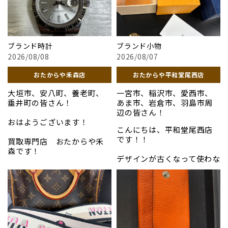
ブランド時計
ブランド小物
2026/08/08
2026/08/07
おたからや禾森店
おたからや平和堂尾西店
大垣市、安八町、養老町、
一宮市、稲沢市、愛西市、
垂井町の皆さん！
あま市、岩倉市、羽島市周
辺の皆さん！
おはようございます！
こんにちは、平和堂尾西店
です！！
買取専門店 おたからや禾
森です！
デザインが古くなって使わな
くなったバッグや、サイズ
高級腕時計の代名詞とも言
が合わないお洋服など、ご自
える「ロレックス
宅にあるブランド品をお持
（ROLEX）」。 「いつかは
ちください。豊富な知識を
手に入れたい」という憧れ
持つスタッフが真心を込め
のブランドであると同時
て拝見し、最新の市場相場
に、資産価値が非常に高い
に基づいた高価買取を実施